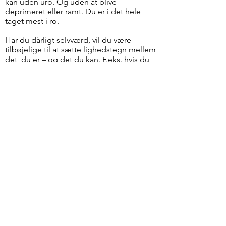
kan uden uro. Og uden at blive
deprimeret eller ramt. Du er i det hele
taget mest i ro.
Har du dårligt selvværd, vil du være
tilbøjelige til at sætte lighedstegn mellem
det, du er – og det du kan. F.eks. hvis du
mislykkes med noget, får du en følelse af,
at du ikke er noget værd. OG DET ER IKKE
VIRKELIGHEDEN. I virkeligheden kan du
være ekstremt talentfuld, men føle dig
dybt utilstrækkelig alligevel. Du vil være
tilbøje­lig til hele tiden at stræbe efter
flere færdigheder i forsøg på at styrke
selvtillids­gitteret. Billedligt talt for at stive
det lave selvværd af. I kølvandet følger
ofte en evig angst for at ”blive opdaget”.
”Tænk hvis skallen krakelerer… og folk
opdager, hvordan jeg virkelig er…
ingenting”.
Har du høj selvtillid og et godt selvværd,
elsker du at udvikle dig i dit eget tempo,
og du stoler på, at du nok skal klare det,