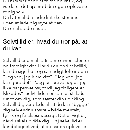
Du rummer både at få ros og kritik, og
vurderer det op mod din egen oplevelse
af dig selv
Du lytter til din indre kritiske stemme,
uden at lade dig styre af den
Du er til stede i nuet.
Selvtillid er, hvad du tror på, at
du kan.
Selvtillid er din tillid til dine evner, talenter
og færdigheder. Har du en god selvtillid,
kan du sige højt og samtidigt føle inden i:
”Jeg ved, jeg klare det”. ”Jeg ved, jeg
kan gøre det”. ”Jeg tør prøve noget, jeg
ikke har prøvet før, fordi jeg tidligere er
lykkedes”. Selvtilliden er som et stillads
rundt om dig, som støtter din udvikling.
Selvtillid giver plads til, at du kan ”bygge”
dig selv endnu større – både mentalt,
fysisk og følelsesmæssigt. Det er vigtigt,
når du skal udvikle dig. Høj selvtillid er
kendetegnet ved, at du har en oplevelse