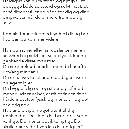
Heldigvis kan du få støtte og hjælp til at
opbygge både selvværd og selvtillid. Det
er så tilfredsstillende både for dig og dine
omgivelser, når du er mere tro mod sig
selv.
Kontakt forandringmedtryghed.dk og hør
hvordan du kommer videre.
Hvis du savner eller har ubalance mellem
selvværd og selvtillid, vil du typisk kunne
genkende disse mønstre:
Du ser stærk ud udadtil, men du har ofte
uro/angst inden i
Du er nervøs for at andre opdager, hvem
du egentlig er
Du bygger dig op, og stiver dig af med
mange uddannelser, certificeringer, titler,
hårde indsatser fysisk og mentalt – og det
er aldrig nok
Hvis andre siger noget pænt til dig,
tænker du: ”De siger det bare for at være
venlige. De mener det ikke rigtigt. De
skulle bare vide, hvordan det rigtigt er”