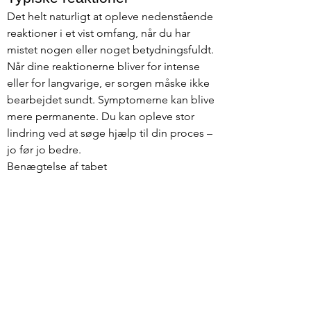
Det helt naturligt at opleve nedenstående
reaktioner i et vist omfang, når du har
mistet nogen eller noget betydningsfuldt.
Når dine reaktionerne bliver for intense
eller for langvarige, er sorgen måske ikke
bearbejdet sundt. Symptomerne kan blive
mere permanente. Du kan opleve stor
lindring ved at søge hjælp til din proces –
jo før jo bedre.
Benægtelse af tabet
Tristhed, ingen energi
Svært at komme ud af sengen
Depression, meget mørke tanker
Svært ved at falde i søvn, dårlig søvn
Manglende appetit
Dulmer følelser ved overspisning eller
indtagelse af for meget alkohol, stoffer,
lign.