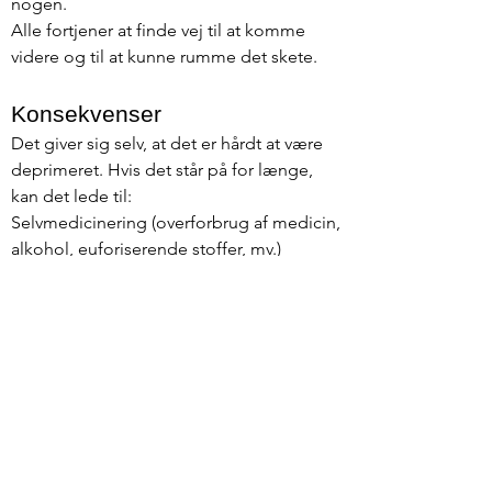
nogen.
Alle fortjener at finde vej til at komme
videre og til at kunne rumme det skete.
Konsekvenser
Det giver sig selv, at det er hårdt at være
deprimeret. Hvis det står på for længe,
kan det lede til:
Selvmedicinering (overforbrug af medicin,
alkohol, euforiserende stoffer, mv.)
Angstfølelser (ond cirkel – mørke tanker
giver angst, angst giver mørke tanker)
Følelser af pres eller stress eller
udbrændthed
Oplevelse af meningsløshed
Find håb og tro på et bedre liv for dig
selv. Glæd dig over, at forandring er
mulig. Kontakt og hør hvordan du