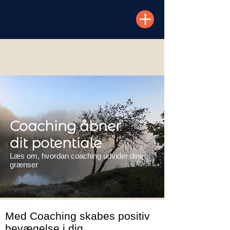
Coaching åbner
dit potentiale
Læs om, hvordan coaching udvider dine
grænser
Med Coaching skabes positiv
bevægelse i dig ​