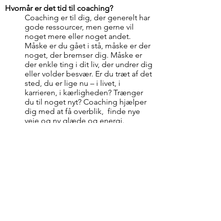
Hvornår er det tid til coaching?
Coaching er til dig, der generelt har
gode ressourcer, men gerne vil
noget mere eller noget andet.
Måske er du gået i stå, måske er der
noget, der bremser dig. Måske er
der enkle ting i dit liv, der undrer dig
eller volder besvær. Er du træt af det
sted, du er lige nu – i livet, i
karrieren, i kærligheden? Trænger
du til noget nyt? Coaching hjælper
dig med at få overblik, finde nye
veje og ny glæde og energi.
Kontakt
Priser